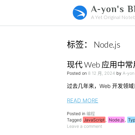
Skip
A-yon's B
to
A Yet Original Note
content
标签：
Node.js
现代 Web 应用中常用
Posted on
8 12 月, 2024
by
A-yon
过去几年来，Web 开发领域日
READ MORE
Posted in
编程
Tagged
JavaScript
,
Node.js
,
Typ
Leave a comment