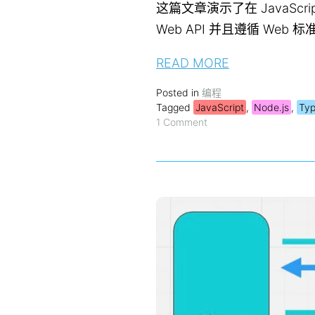
这篇文章演示了在 JavaS
Web API 并且遵循 We
READ MORE
Posted in
编程
Tagged
JavaScript
,
Node.js
,
Typ
1 Comment