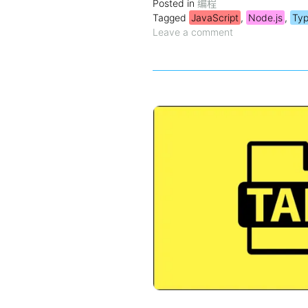
Posted in
编程
Tagged
JavaScript
,
Node.js
,
Typ
Leave a comment