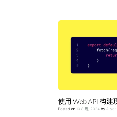
使用 Web API 
Posted on
10 8 月, 2024
by
A-yon