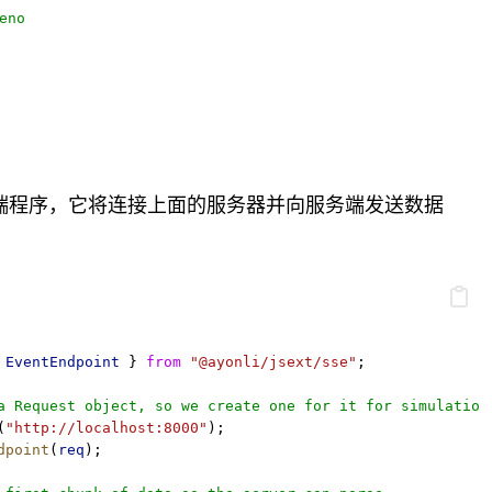
eno
端程序，它将连接上面的服务器并向服务端发送数据
。
 
EventEndpoint
 } 
from
"@ayonli/jsext/sse"
;
a Request object, so we create one for it for simulation
(
"http://localhost:8000"
);
dpoint
(
req
);