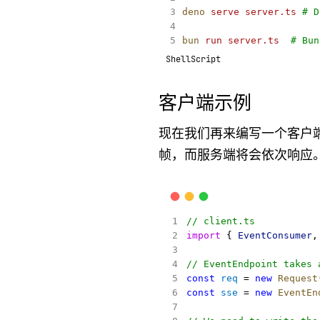
deno
serve
server.ts
# D
bun
run
server.ts
# Bun
ShellScript
客户端示例
现在我们再来编写一个客户
帧，而服务端将会依次响应
// client.ts
import
 { 
EventConsumer
,
// EventEndpoint takes 
const
req
 = 
new
Request
const
sse
 = 
new
EventEn