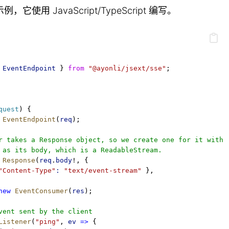
用 JavaScript/TypeScript 编写。
 
EventEndpoint
 } 
from
"@ayonli/jsext/sse"
;
quest
) {
EventEndpoint
(
req
);
r takes a Response object, so we create one for it with 
 as its body, which is a ReadableStream.
Response
(
req
.
body
!, {
"Content-Type"
:
"text/event-stream"
 },
new
EventConsumer
(
res
);
vent sent by the client
Listener
(
"ping"
, 
ev
=>
 {