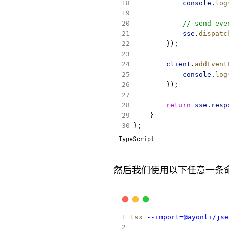
console
.
log
// send eve
sse
.
dispatc
        });
client
.
addEvent
console
.
log
        });
return
sse
.
resp
    }
};
TypeScript
然后我们使用以下任意一条
tsx
--import=@ayonli/jse