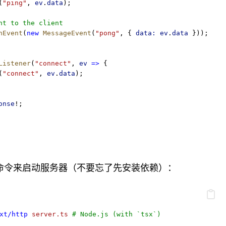
(
"ping"
, 
ev
.
data
);
nt to the client
hEvent
(
new
MessageEvent
(
"pong"
, { 
data:
ev
.
data
 }));
Listener
(
"connect"
, 
ev
=>
 {
(
"connect"
, 
ev
.
data
);
onse
!;
命令来启动服务器（不要忘了先安装依赖）：
xt/http
server.ts
# Node.js (with `tsx`)