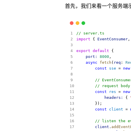
首先，我们来看一个服务端示例，它使
// server.ts
import
 { 
EventConsumer
,
export
default
 {
port:
8000
,
async
fetch
(
req
: 
Re
const
sse
 = 
new
// EventConsume
// request body
const
res
 = 
new
headers:
 { 
        });
const
client
 = 
// listen the e
client
.
addEvent